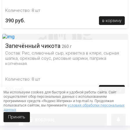
Количество: 8 шт
390 руб.
в корзину
Запечённый чикота
260 г
Состав: Рис, сливочный сыр, креветка в кляре, сырная
шапка, ореховый соус, рисовые шарики, паприка
копчённая.
Количество: 8 шт
505 руб.
в корзину
Мы используем cookies для быстрой и удобной работы сайта. Сайт
осуществляет сбор персональных данных с использованием
программных средств «Яндекс.Метрика» и top.mail.ru. Продолжая
пользоваться сайтом, вы принимаете
условия обработки персональных
данных
Запечённый эби
265 г
Принять
корзина
Состав: Рис, сливочный сыр, креветка в кляре, кунжут,
сырная шапка.