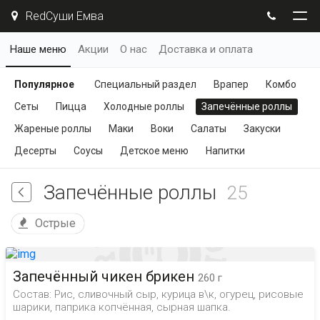
RedСуши Емва
Наше меню
Акции
О нас
Доставка и оплата
Популярное
Специальный раздел
Врапер
Комбо
Сеты
Пицца
Холодные роллы
Запечённые роллы
Жареные роллы
Маки
Воки
Салаты
Закуски
Десерты
Соусы
Детское меню
Напитки
Запечённые роллы
25
Острые
Запечённый чикен брикен
260 г
Состав: Рис, сливочный сыр, курица в\к, огурец, рисовые
шарики, паприка копчённая, сырная шапка.