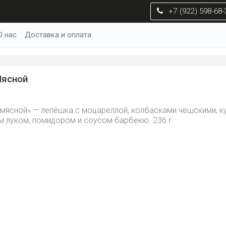
+7 (922) 598-68-
О нас
Доставка и оплата
Мясной
 мясной» — лепёшка с моцареллой, колбасками чешскими, ку
м луком, помидором и соусом барбекю. 236 г