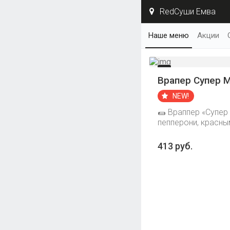
RedСуши Емва
Наше меню
Акции
Врапер Супер 
NEW!
🌯 Враппер «Супер
пепперони, красны
413 руб.