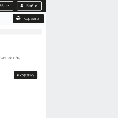
36
Войти
Корзина
рицей в/к,
в корзину